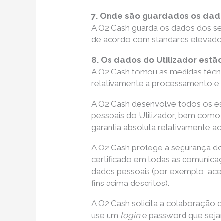
7. Onde são guardados os dado
A O2 Cash guarda os dados dos seu
de acordo com standards elevados 
8. Os dados do Utilizador est
A O2 Cash tomou as medidas técni
relativamente a processamento e 
A O2 Cash desenvolve todos os esf
pessoais do Utilizador, bem como 
garantia absoluta relativamente ao
A O2 Cash protege a segurança dos
certificado em todas as comunic
dados pessoais (por exemplo, ace
fins acima descritos).
A O2 Cash solicita a colaboração 
use um
login
e password que sejam 