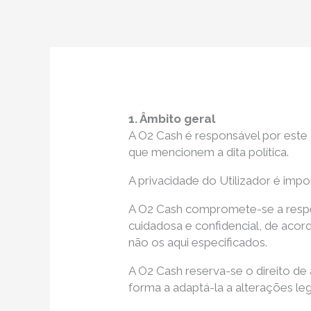
Skip
to
content
1. Âmbito geral
A O2 Cash é responsável por este
que mencionem a dita política.
A privacidade do Utilizador é impo
A O2 Cash compromete-se a respei
cuidadosa e confidencial, de acor
não os aqui especificados.
A O2 Cash reserva-se o direito de
forma a adaptá-la a alterações leg