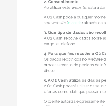
2. Consentimento
Ao utilizar este
website
, está a d
A O2 Cash pode a qualquer momento
seu
website
(
o2.cash
) através da 
3. Que tipo de dados são reco
A O2 Cash recolhe dados sobre a
cargo, e telefone.
4. Para que fins recolhe a O2 
Os dados recolhidos no
website
d
processamento de pedidos de infor
direto.
5. A O2 Cash utiliza os dados 
A O2 Cash poderá utilizar os seus
ofertas comerciais que possam se
O cliente autoriza expressamente