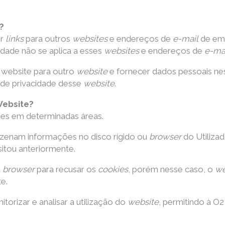
?
er
links
para outros
websites
e endereços de
e-mail
de em
cidade não se aplica a esses
websites
e endereços de
e-ma
e website para outro
website
e fornecer dados pessoais n
 de privacidade desse
website
.
Website?
kies em determinadas áreas.
azenam informações no disco rígido ou
browser
do Utiliza
itou anteriormente.
u
browser
para recusar os
cookies
, porém nesse caso, o
we
e.
itorizar e analisar a utilização do
website
, permitindo à O2