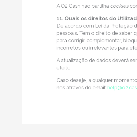
A O2 Cash não partilha
cookies
co
11. Quais os direitos do Utiliz
De acordo com Lei da Proteção de
pessoais. Tem o direito de sabe
para corrigir, complementar, bloq
incorretos ou irrelevantes para e
A atualização de dados deverá ser
efeito.
Caso deseje, a qualquer momento,
nos através do email:
help@o2.ca