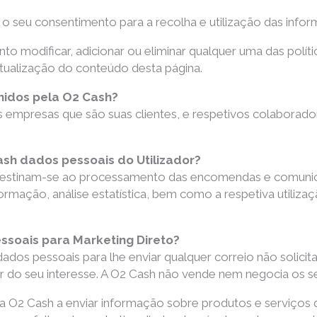
ar o seu consentimento para a recolha e utilização das info
 modificar, adicionar ou eliminar qualquer uma das políti
atualização do conteúdo desta página.
lhidos pela O2 Cash?
s empresas que são suas clientes, e respetivos colabor
Cash dados pessoais do Utilizador?
estinam-se ao processamento das encomendas e comunic
mação, análise estatística, bem como a respetiva utilizaç
pessoais para Marketing Direto?
 dados pessoais para lhe enviar qualquer correio não solic
r do seu interesse. A O2 Cash não vende nem negocia os s
 a O2 Cash a enviar informação sobre produtos e serviços 