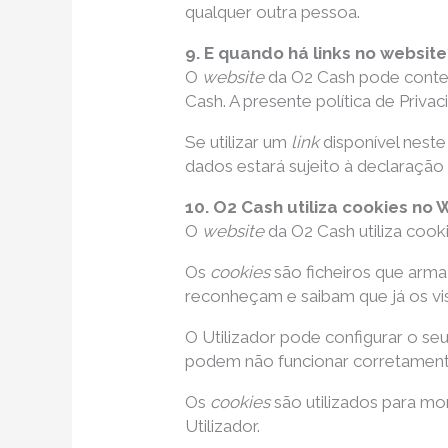
qualquer outra pessoa.
9. E quando há links no website
O
website
da O2 Cash pode cont
Cash. A presente política de Priva
Se utilizar um
link
disponível nest
dados estará sujeito à declaração
10. O2 Cash utiliza cookies no 
O
website
da O2 Cash utiliza coo
Os
cookies
são ficheiros que arm
reconheçam e saibam que já os vis
O Utilizador pode configurar o se
podem não funcionar corretament
Os
cookies
são utilizados para mon
Utilizador.