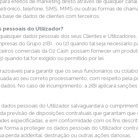
s para efeitos de marketing direto através de qualquer c
 eletrónico, telefone, SMS, MMS ou outras formas de cham
a base de dados de clientes com terceiros.
pessoais do Utilizador?
 quaisquer dados pessoais dos seus Clientes e Utilizadore
presas do Grupo 2IBI , ou (2) quando tal seja necessário 
rceiros comerciais da O2 Cash possam fornecer um produt
quando tal for exigido ou permitido por lei.
razoáveis para garantir que os seus funcionários ou cola
da ao seu correto processamento, com respeito pela pre
dados. No caso de incumprimento, a 2iBi aplicará sanções d
 dados pessoais do Utilizador salvaguardará o cumprimen
 previsão de disposições contratuais que garantam que o 
ades especificadas, e em conformidade com os fins descrito
 forma a proteger os dados pessoais do Utilizador contra
a perda acidental, destruição ou outras ações danosas.