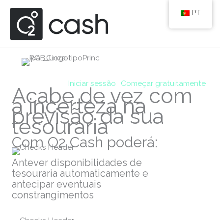
Skip
PT
to
content
Iniciar sessão
Começar gratuitamente
Acabe de vez com
a incerteza na
previsão da sua
tesouraria
Com O2 Cash poderá:
Antever disponibilidades de
tesouraria automaticamente e
antecipar eventuais
constrangimentos