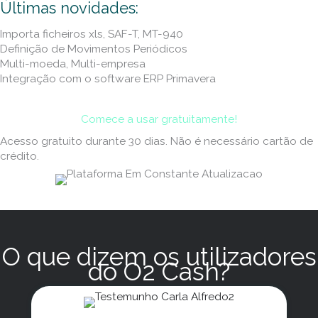
Últimas novidades:
Importa ficheiros xls, SAF-T, MT-940
Definição de Movimentos Periódicos
Multi-moeda, Multi-empresa
Integração com o software ERP Primavera
Comece a usar gratuitamente!
Acesso gratuito durante 30 dias. Não é necessário cartão de
crédito.
O que dizem os utilizadores
do O2 Cash?